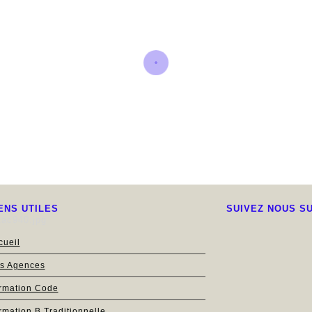
ENS UTILES
SUIVEZ NOUS S
cueil
s Agences
rmation Code
rmation B Traditionnelle