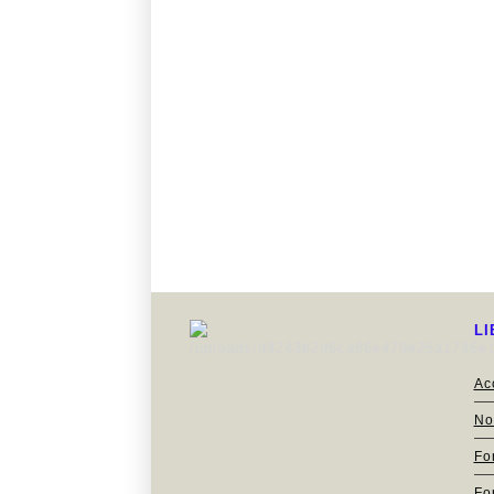
SÉCURITÉ ROUTIÈRE
LI
PREPACODE
Sites pour passer le Code
:
Ac
-
LA POSTE
No
-
SGS
Fo
-
CODE'NGO
Fo